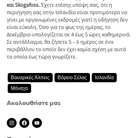
και Skogafoss.
Έχετε επίσης υπόψη σας, ότι η
περιήγηση σας στην Ισλανδία είναι προτιμότερο να
γίνει με οργανωμένες εκδρομές γιατί η οδήγηση δεν
είναι εύκολη. Όσο για το φως της ημέρας, το
Δεκέμβριο υπολογίζεται σε 4 έως 5 ώρες καθημερινά.
Σε αντάλλαγμα, θα ζήσετε 5 – 6 ημέρες σε ένα
περιβάλλον το οποίο δεν έχει καμία σχέση με αυτά
τα οποία έως τώρα γνωρίζετε.
Βαυαρικές Άλπεις
Βόρειο Σέλας
Ισλανδία
Μόναχο
Ακολουθήστε μας
I
F
Y
n
a
o
s
c
u
t
e
t