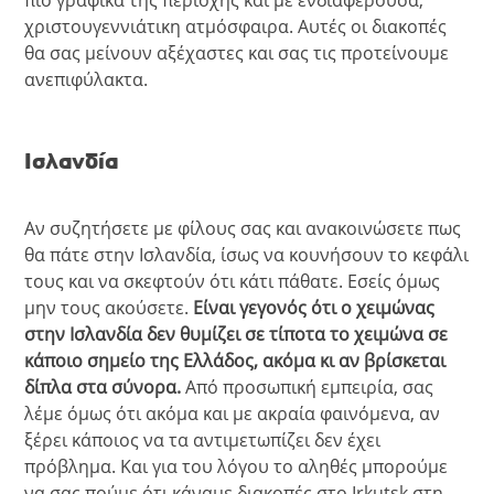
πιο γραφικά της περιοχής και με ενδιαφέρουσα,
χριστουγεννιάτικη ατμόσφαιρα. Αυτές οι διακοπές
θα σας μείνουν αξέχαστες και σας τις προτείνουμε
ανεπιφύλακτα.
Ισλανδία
Αν συζητήσετε με φίλους σας και ανακοινώσετε πως
θα πάτε στην Ισλανδία, ίσως να κουνήσουν το κεφάλι
τους και να σκεφτούν ότι κάτι πάθατε. Εσείς όμως
μην τους ακούσετε.
Είναι γεγονός ότι ο χειμώνας
στην Ισλανδία δεν θυμίζει σε τίποτα το χειμώνα σε
κάποιο σημείο της Ελλάδος, ακόμα κι αν βρίσκεται
δίπλα στα σύνορα.
Από προσωπική εμπειρία, σας
λέμε όμως ότι ακόμα και με ακραία φαινόμενα, αν
ξέρει κάποιος να τα αντιμετωπίζει δεν έχει
πρόβλημα. Και για του λόγου το αληθές μπορούμε
να σας πούμε ότι κάναμε διακοπές στο Irkutsk στη