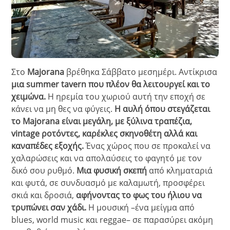
Στο
Majorana
βρέθηκα Σάββατο μεσημέρι. Αντίκρισα
μια summer tavern που πλέον θα λειτουργεί και το
χειμώνα.
Η ηρεμία του χωριού αυτή την εποχή σε
κάνει να μη θες να φύγεις.
Η αυλή όπου στεγάζεται
το Majorana είναι μεγάλη, με ξύλινα τραπέζια,
vintage ροτόντες, καρέκλες σκηνοθέτη αλλά και
καναπέδες εξοχής.
Ένας χώρος που σε προκαλεί να
χαλαρώσεις και να απολαύσεις το φαγητό με τον
δικό σου ρυθμό.
Μια φυσική σκεπή
από κληματαριά
και φυτά, σε συνδυασμό με καλαμωτή, προσφέρει
σκιά και δροσιά,
αφήνοντας το φως του ήλιου να
τρυπώνει σαν χάδι.
Η μουσική –ένα μείγμα από
blues, world music και reggae– σε παρασύρει ακόμη