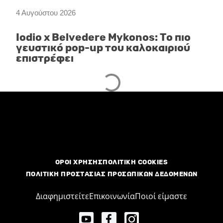
4 Αυγούστου 2026
Iodio x Belvedere Mykonos: Το πιο
γευστικό pop-up του καλοκαιριού
επιστρέφει
STREET FOOD
3 Αυγούστου 2026
Το street food στη Θεσσαλονίκη:
Τέσσερις γεύσεις που αφηγούνται
την ιστορία της πόλης
ALL DAY
3 Αυγούστου 2026