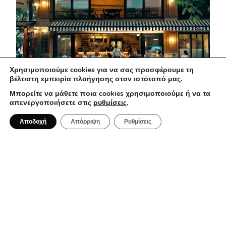
Χρησιμοποιούμε cookies για να σας προσφέρουμε τη
βέλτιστη εμπειρία πλοήγησης στον ιστότοπό μας.
Μπορείτε να μάθετε ποια cookies χρησιμοποιούμε ή να τα
απενεργοποιήσετε στις
ρυθμίσεις
.
1 Αυγούστου 2026
Αποδοχή
Απόρριψη
Ρυθμίσεις
Ma Che Vuoi: Μια casual spritzeria με
ιταλικές επιρροές στο κέντρο της
Αθήνας
BAR RESTAURANT