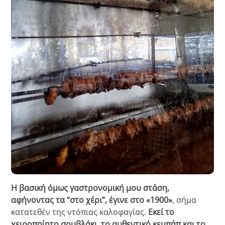
Η βασική όμως γαστρονομική μου στάση,
αφήνοντας τα “στο χέρι”, έγινε στο «1900»
, σήμα
κατατεθέν της ντόπιας καλοφαγίας.
Εκεί το
χειροποίητο σουβλάκι, το αυθεντικό κεμπάπ και το