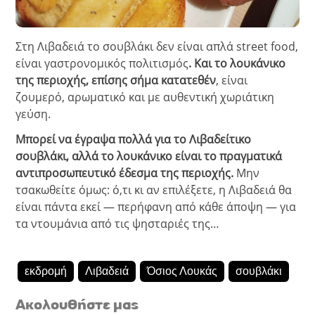
Στη Λιβαδειά το σουβλάκι δεν είναι απλά street food,
είναι γαστρονομικός πολιτισμός
. Και το λουκάνικο
της περιοχής, επίσης σήμα κατατεθέν
, είναι
ζουμερό, αρωματικό και με αυθεντική χωριάτικη
γεύση.
Μπορεί να έγραψα πολλά για το Λιβαδείτικο
σουβλάκι, αλλά το λουκάνικο είναι το πραγματικά
αντιπροσωπευτικό έδεσμα της περιοχής.
Μην
τσακωθείτε όμως: ό,τι κι αν επιλέξετε, η Λιβαδειά θα
είναι πάντα εκεί — περήφανη από κάθε άποψη — για
τα ντουμάνια από τις ψησταριές της…
εκδρομή
Λιβαδειά
Όσιος Λουκάς
σουβλάκι
Ακολουθήστε μας