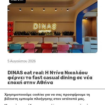
5 Αυγούστου 2026
DINAS eat real: Η Ντίνα Νικολάου
φέρνει το fast casual dining σε νέα
εποχή στην Αθήνα
Χρησιμοποιούμε cookies για να σας προσφέρουμε τη
βέλτιστη εμπειρία πλοήγησης στον ιστότοπό μας.
ΞΕΝΟΔΟΧΕΊΑ