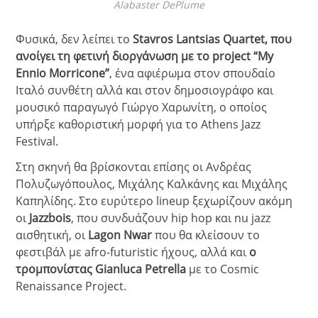
Alabaster DePlume
Φυσικά, δεν λείπει το
Stavros Lantsias Quartet, που
ανοίγει τη φετινή διοργάνωση με το project “My
Ennio Morricone”
, ένα αφιέρωμα στον σπουδαίο
Ιταλό συνθέτη αλλά και στον δημοσιογράφο και
μουσικό παραγωγό Γιώργο Χαρωνίτη, ο οποίος
υπήρξε καθοριστική μορφή για το Athens Jazz
Festival.
Στη σκηνή θα βρίσκονται επίσης οι Ανδρέας
Πολυζωγόπουλος, Μιχάλης Καλκάνης και Μιχάλης
Καπηλίδης. Στο ευρύτερο lineup ξεχωρίζουν ακόμη
οι
Jazzbois
, που συνδυάζουν hip hop και nu jazz
αισθητική, οι
Lagon Nwar
που θα κλείσουν το
φεστιβάλ με afro-futuristic ήχους, αλλά και
ο
τρομπονίστας Gianluca Petrella
με το Cosmic
Renaissance Project.