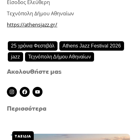
Είσοδος Ελεύθερη
Τεχνόπολη Δήμου Αθηναίων
https://athensjazz.gr/
25 χρόνια Φεστιβάλ
Athens Jazz Festival 2026
jazz
Τεχνόπολη Δήμου Αθηναίων
Ακολουθήστε μας
I
F
Y
n
a
o
s
c
u
t
e
t
Περισσότερα
a
b
u
g
o
b
r
o
e
a
k
m
ΤΑΞΙΔΙΑ