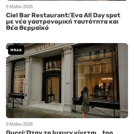
9 Μαΐου 2026
Ciel Bar Restaurant: Ένα All Day spot
με νέα γαστρονομική ταυτότητα και
θέα Θερμαϊκό
ΜΟΔΑ
9 Μαΐου 2026
Gucci: Όταν το luxury γίνεται… too