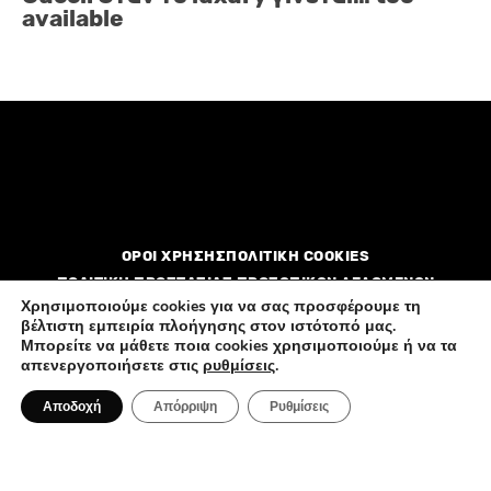
available
ΟΡΟΙ ΧΡΗΣΗΣ
ΠΟΛΙΤΙΚΗ COOKIES
ΠΟΛΙΤΙΚΗ ΠΡΟΣΤΑΣΙΑΣ ΠΡΟΣΩΠΙΚΩΝ ΔΕΔΟΜΕΝΩΝ
Χρησιμοποιούμε cookies για να σας προσφέρουμε τη
βέλτιστη εμπειρία πλοήγησης στον ιστότοπό μας.
Διαφημιστείτε
Επικοινωνία
Ποιοί είμαστε
Μπορείτε να μάθετε ποια cookies χρησιμοποιούμε ή να τα
απενεργοποιήσετε στις
ρυθμίσεις
.
Αποδοχή
Απόρριψη
Ρυθμίσεις
All rights reserved by FlagInLife.gr © 2026