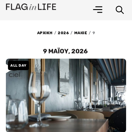
Μετάβαση
στο
περιεχόμενο
/
/
/
ΑΡΧΙΚΗ
2026
ΜΑΙΟΣ
9
9 ΜΑΪΟΥ, 2026
ALL DAY