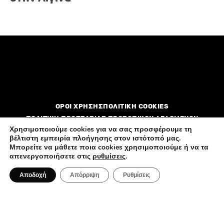
ΟΡΟΙ ΧΡΗΣΗΣ
ΠΟΛΙΤΙΚΗ COOKIES
ΠΟΛΙΤΙΚΗ ΠΡΟΣΤΑΣΙΑΣ ΠΡΟΣΩΠΙΚΩΝ ΔΕΔΟΜΕΝΩΝ
Χρησιμοποιούμε cookies για να σας προσφέρουμε τη
βέλτιστη εμπειρία πλοήγησης στον ιστότοπό μας.
Διαφημιστείτε
Επικοινωνία
Ποιοί είμαστε
Μπορείτε να μάθετε ποια cookies χρησιμοποιούμε ή να τα
απενεργοποιήσετε στις
ρυθμίσεις
.
Αποδοχή
Απόρριψη
Ρυθμίσεις
All rights reserved by FlagInLife.gr © 2026