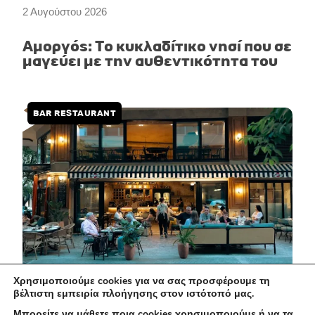
2 Αυγούστου 2026
Αμοργός: Το κυκλαδίτικο νησί που σε
μαγεύει με την αυθεντικότητα του
BAR RESTAURANT
Χρησιμοποιούμε cookies για να σας προσφέρουμε τη
βέλτιστη εμπειρία πλοήγησης στον ιστότοπό μας.
1 Αυγούστου 2026
Μπορείτε να μάθετε ποια cookies χρησιμοποιούμε ή να τα