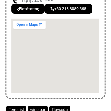
Τιμή:
15€
Ιστότοπος
+30 216 8089 368
Terroirist
wine bar
Παγκράτι