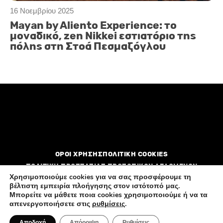
16 Νοεμβρίου 2025
Mayan by Aliento Experience: το
μοναδικό, zen Nikkei εστιατόριο της
πόλης στη Στοά Πεσμαζόγλου
ΟΡΟΙ ΧΡΗΣΗΣ
ΠΟΛΙΤΙΚΗ COOKIES
ΠΟΛΙΤΙΚΗ ΠΡΟΣΤΑΣΙΑΣ ΠΡΟΣΩΠΙΚΩΝ ΔΕΔΟΜΕΝΩΝ
Χρησιμοποιούμε cookies για να σας προσφέρουμε τη
βέλτιστη εμπειρία πλοήγησης στον ιστότοπό μας.
Διαφημιστείτε
Επικοινωνία
Ποιοί είμαστε
Μπορείτε να μάθετε ποια cookies χρησιμοποιούμε ή να τα
απενεργοποιήσετε στις
ρυθμίσεις
.
Αποδοχή
Απόρριψη
Ρυθμίσεις