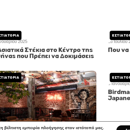
ma Mykonos: Ιστορικό και
Freud 
ωτοπόρο στο Λονδίνο, talk of
με έμφ
konos στο νησί των ανέμων
ΣΤΙΑΤΌΡΙΑ
ΕΣΤΙΑΤΌ
ανουαρίου 2025
26 Ιουλίου 
Ασιατικά Στέκια στο Κέντρο της
Που να
ήνας που Πρέπει να Δοκιμάσεις
η βέλτιστη εμπειρία πλοήγησης στον ιστότοπό μας.