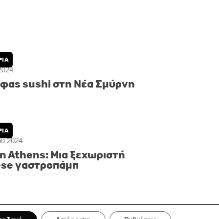
Oriental: Ιαπωνικό elegance
αση στη γευστικότητα
ΡΙΑ
2024
 φας sushi στη Νέα Σμύρνη