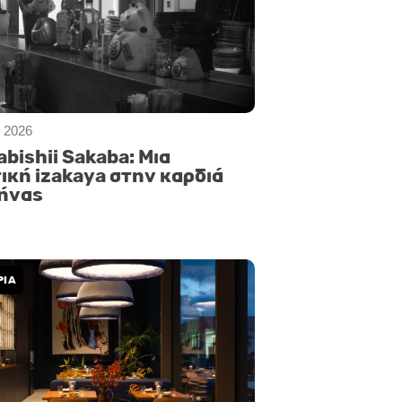
 2026
bishii Sakaba: Μια
ική izakaya στην καρδιά
ήνας
ΡΙΑ