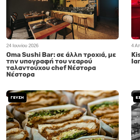
24 Ιουνίου 2026
4 Α
Oma Sushi Bar: σε άλλη τροχιά, με
Ki
την υπογραφή του νεαρού
Ια
ταλαντούχου chef Νέστορα
Νέστορα
ΓΕΥΣΗ
Ε