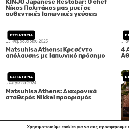
KINJO Japanese Restobar: O chef
Zu
Νίκος Πολιτάκος μας μυεί σε
πρ
αυθεντικές Iαπωνικές γεύσεις
My
ΕΣΤΙΑΤΌΡΙΑ
Ε
15 Φεβρουαρίου 2025
6 Ι
Matsuhisa Athens: Κρεσέντο
4 
απόλαυσης με Ιαπωνικό πρόσημο
Αθ
Χρησιμοποιούμε cookies για να σας προσφέρουμε τ