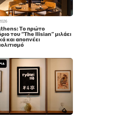
2026
Athens: Το πρώτο
ριο του “The Ilisian” μιλάει
κά και αποπνέει
ολιτισμό
ΡΙΑ