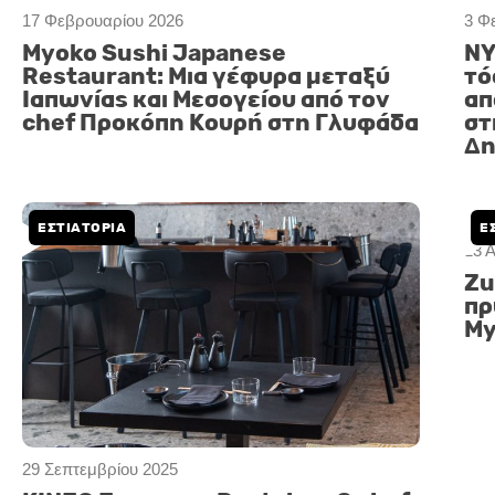
17 Φεβρουαρίου 2026
3 Φ
Myoko Sushi Japanese
NY
Restaurant: Μια γέφυρα μεταξύ
τό
Ιαπωνίας και Μεσογείου από τον
απ
chef Προκόπη Κουρή στη Γλυφάδα
στ
Δη
ΕΣΤΙΑΤΟΡΙΑ
Ε
29 Σεπτεμβρίου 2025
23 