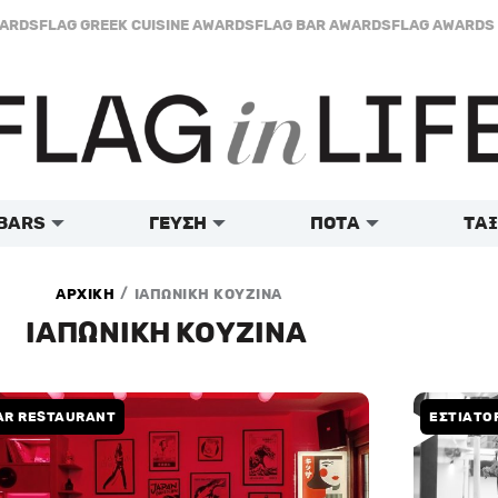
WARDS
FLAG GREEK CUISINE AWARDS
FLAG BAR AWARDS
FLAG AWARDS 
BARS
ΓΕΥΣΗ
ΠΟΤΑ
ΤΑΞ
/
ΑΡΧΙΚΗ
ΙΑΠΩΝΙΚΗ ΚΟΥΖΙΝΑ
ΙΑΠΩΝΙΚΗ ΚΟΥΖΙΝΑ
AR RESTAURANT
ΕΣΤΙΑΤΟ