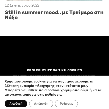
12 Σεπτεμβρίου 2022
Still in summer mood.. με Τριήμερο στη
Νάξο
ΟΡΟΙ ΧΡΗΣΗΣ
ΠΟΛΙΤΙΚΗ COOKIES
ΠΟΛΙΤΙΚΗ ΠΡΟΣΤΑΣΙΑΣ ΠΡΟΣΩΠΙΚΩΝ ΔΕΔΟΜΕΝΩΝ
Χρησιμοποιούμε cookies για να σας προσφέρουμε τη
βέλτιστη εμπειρία πλοήγησης στον ιστότοπό μας.
Διαφημιστείτε
Επικοινωνία
Ποιοί είμαστε
Μπορείτε να μάθετε ποια cookies χρησιμοποιούμε ή να τα
απενεργοποιήσετε στις
ρυθμίσεις
.
Αποδοχή
Απόρριψη
Ρυθμίσεις