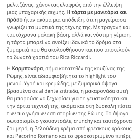
μελιτζάνας, χάνοντας ελαφρώς από την έλλειψη
μιας μπαχαρικής αιχμής. Η
τάρτα με μανιτάρια και
πράσο
ήταν ακόμα μια απόδειξη, ότι η μαγείρισσα
γνωρίζει τα μυστικά της τέχνης της. Με τραγανή
και
ταυτόχρονα μαλακή βάση, αλλά και νόστιμη γέμιση,
η τάρτα μπορεί να ανοίξει ιδανικά το δρόμο στα
ζυμαρικά που θα ακολουθήσουν και που αποτελούν
τα δυνατά χαρτιά του Rica Riccardi.
Η
Καρμπονάρα
, σήμα κατατεθέν της κουζίνας της
Ρώμης, είναι αδιαμφισβήτητα το highlight του
μενού. Υγρή και κρεμώδης, με ζυμαρικά άψογα
βρασμένα σε al dente επίπεδα, η μακαρονάδα αυτή
θα μπορούσε να ξεχωρίσει για τη γευστικότητα και
την άρτια τεχνική της, ακόμα και στη δύσκολη πίστα
των πιο γνήσιων εστιατορίων της Ρώμης. Το άψογα
σωταρισμένο γκουαντσάλε, crunchy και ταυτόχρονα
ζουμερό, η βελούδινη κρέμα από φρέσκους κρόκους
και Pecorino Romano και το φρεσκοτριμμένο πιπέρι,