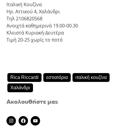
Ιταλική Κουζίνα
Ηρ. Αττικού 4, Χαλάνδρι
Τηλ 2106820568
Ανοιχτά καθημερινά 19.00-00.30
Κλειστά Κυριακή-Δευτέρα
Τιμή 20-25 χωρίς το ποτό
Rica Riccardi
εστιατόρια
ιταλική κουζίνα
Χαλάνδρι
Ακολουθήστε μας
I
F
Y
n
a
o
s
c
u