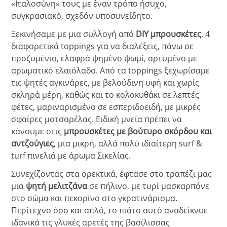
«Ιταλοσύνη» τους με έναν τρόπο ήσυχο,
συγκρασιακό, σχεδόν υποσυνείδητο.
Ξεκινήσαμε με μια συλλογή από
DIY μπρουσκέτες
. 4
διαφορετικά toppings για να διαλέξεις, πάνω σε
προζυμένιο, ελαφρά ψημένο ψωμί, αρτυμένο με
αρωματικό ελαιόλαδο. Από τα toppings ξεχωρίσαμε
τις ψητές αγκινάρες, με βελούδινη υφή και χωρίς
σκληρά μέρη, καθώς και το κολοκυθάκι σε λεπτές
φέτες, μαριναρισμένο σε εσπεριδοειδή, με μικρές
σφαίρες μοτσαρέλας. Ειδική μνεία πρέπει να
κάνουμε στις
μπρουσκέτες με βούτυρο σκόρδου και
αντζούγιες
, μια μικρή, αλλά πολύ ιδιαίτερη surf &
turf πινελιά με άρωμα Σικελίας.
Συνεχίζοντας στα ορεκτικά, έφτασε στο τραπέζι μας
μια
ψητή μελιτζάνα
σε πήλινο, με τυρί μασκαρπόνε
στο σώμα και πεκορίνο στο γκρατινάρισμα.
Περίτεχνο όσο και απλό, το πιάτο αυτό αναδείκνυε
ιδανικά τις γλυκές αρετές της βασίλισσας