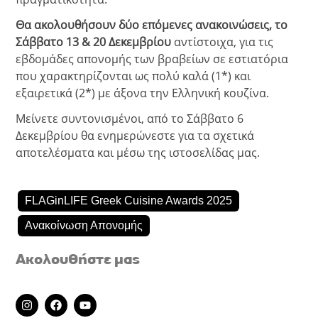
Θα ακολουθήσουν δύο επόμενες ανακοινώσεις, το
Σάββατο 13 & 20 Δεκεμβρίου
αντίστοιχα, για τις
εβδομάδες απονομής των βραβείων σε εστιατόρια
που χαρακτηρίζονται ως πολύ καλά (1*) και
εξαιρετικά (2*) με άξονα την Ελληνική κουζίνα.
Μείνετε συντονισμένοι, από το Σάββατο 6
Δεκεμβρίου θα ενημερώνεστε για τα σχετικά
αποτελέσματα και μέσω της ιστοσελίδας μας.
FLAGinLIFE Greek Cuisine Awards 2025
Ανακοίνωση Απονομής
Ακολουθήστε μας
I
F
Y
n
a
o