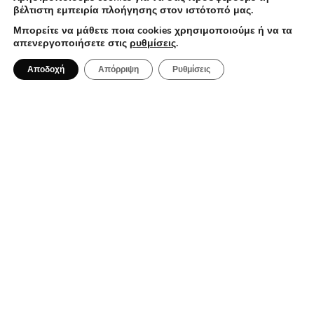
βέλτιστη εμπειρία πλοήγησης στον ιστότοπό μας.
Μπορείτε να μάθετε ποια cookies χρησιμοποιούμε ή να τα
απενεργοποιήσετε στις
ρυθμίσεις
.
2 Αυγούστου 2026
Αποδοχή
Απόρριψη
Ρυθμίσεις
Ηλιοβασίλεμα, Σύρος: Γιατί όλοι
μιλούν για το εστιατόριο του Κώστα
Μπουγιούρη
ΤΑΞΊΔΙΑ