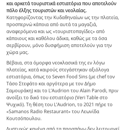
και αρκετά τουριστικά εστιατόρια που αποτελούν
πόλο έλξης τουριστών και νεολαίας.
Κατηφορίζοντας την Κυδαθηναίων ως την πλατεία,
προσπερνώ κάποια από αυτά τα μαγαζιά,
αναφερόμενα και ως «τουριστοπαγίδες» από
κάποιους και καθόλου άδικα, καθώς με τα όσα
σερβίρουν, μόνο δυσφήμιση αποτελούν για την
χώρα μας.
Βέβαια, στα όμορφα νεοκλασικά της εν λόγω
πλατείας, κατά καιρούς στεγάστηκαν αξιόλογα
εστιατόρια, όπως το Seven Food Sins (με chef τον
Τάσο Στεφάτο και αργότερα με τον Δήμο
Σαμουράκη) και το L’Audrion του Alain Parodi, πριν
ανοίξει το δικό του εστιατόριο (Veri Table στο
Ψυχικό). Τη θέση του L’Audrion, το 2021 πήρε το
«Samanos Radio Restaurant» του Λεωνίδα
Κουτσόπουλου.
Δυστυχώς κανένα από τα παραπάνω δεν λειτουργεί