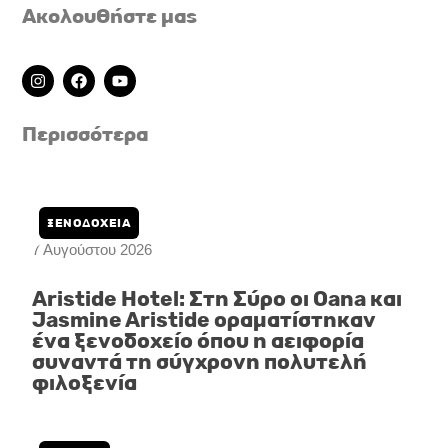
Ακολουθήστε μας
I
F
Y
n
a
o
s
c
u
t
e
t
Περισσότερα
a
b
u
g
o
b
r
o
e
a
k
m
ΞΕΝΟΔΟΧΕΙΑ
7 Αυγούστου 2026
Aristide Hotel: Στη Σύρο οι Oana και
Jasmine Aristide οραματίστηκαν
ένα ξενοδοχείο όπου η αειφορία
συναντά τη σύγχρονη πολυτελή
φιλοξενία