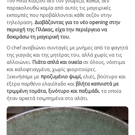
Τον Ηλία Κιαζόλι δεν τον γνώριζα, καθώς δεν
παρακολουθώ καμία από αυτές τις μαγειρικές
εκπομπές που προβάλλονται κάθε σεζόν στην
τηλεόραση.
Διαβάζοντας για το νέο opening στην
περιοχή της Πλάκας, είχα την περιέργεια να
δοκιμάσω τη μαγειρική του.
Ο chef αναβιώνει συνταγές με μνήμες από τα φαγητά
της γιαγιάς και της μητέρας του, αλλά χωρίς να τις
αλλοιώνει.
Πιάτα απλά και οικεία
σε όλους, νόστιμα
και καλοφτιαγμένα, χωρίς φιοριτούρες.
Ξεκινήσαμε με
προζυμένιο ψωμί,
ελιές, βούτυρο και
έξτρα παρθένο ελαιόλαδο και
βλήτα καπνιστά με
τριμμένη τομάτα, ξινότυρο και παξιμάδι
, τα οποία
ήταν αρκετά τσιμπημένα στο αλάτι.