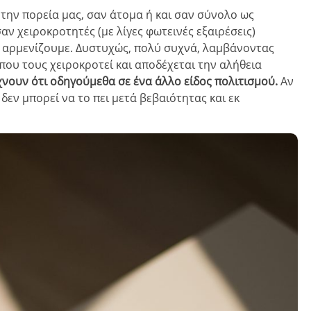
 την πορεία μας, σαν άτομα ή και σαν σύνολο ως
ν χειροκροτητές (με λίγες φωτεινές εξαιρέσεις)
ά αρμενίζουμε. Δυστυχώς, πολύ συχνά, λαμβάνοντας
που τους χειροκροτεί και αποδέχεται την αλήθεια
χνουν ότι οδηγούμεθα σε ένα άλλο είδος πολιτισμού.
Αν
δεν μπορεί να το πει μετά βεβαιότητας και εκ