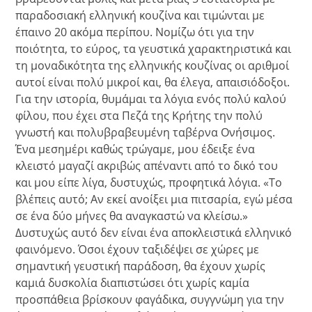
παραδοσιακή ελληνική κουζίνα και τιμώνται με
έπαινο 20 ακόμα περίπου. Νομίζω ότι για την
ποιότητα, το εύρος, τα γευστικά χαρακτηριστικά και
τη μοναδικότητα της ελληνικής κουζίνας οι αριθμοί
αυτοί είναι πολύ μικροί και, θα έλεγα, απαισιόδοξοι.
Για την ιστορία, θυμάμαι τα λόγια ενός πολύ καλού
φίλου, που έχει στα Πεζά της Κρήτης την πολύ
γνωστή και πολυβραβευμένη ταβέρνα Ονήσιμος.
Ένα μεσημέρι καθώς τρώγαμε, μου έδειξε ένα
κλειστό μαγαζί ακριβώς απέναντι από το δικό του
και μου είπε λίγα, δυστυχώς, προφητικά λόγια. «Το
βλέπεις αυτό; Αν εκεί ανοίξει μια πιτσαρία, εγώ μέσα
σε ένα δύο μήνες θα αναγκαστώ να κλείσω.»
Δυστυχώς αυτό δεν είναι ένα αποκλειστικά ελληνικό
φαινόμενο. Όσοι έχουν ταξιδέψει σε χώρες με
σημαντική γευστική παράδοση, θα έχουν χωρίς
καμιά δυσκολία διαπιστώσει ότι χωρίς καμία
προσπάθεια βρίσκουν φαγάδικα, συγγνώμη για την