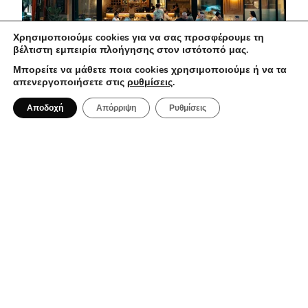
Χρησιμοποιούμε cookies για να σας προσφέρουμε τη
βέλτιστη εμπειρία πλοήγησης στον ιστότοπό μας.
Μπορείτε να μάθετε ποια cookies χρησιμοποιούμε ή να τα
απενεργοποιήσετε στις
ρυθμίσεις
.
1 Αυγούστου 2026
Αποδοχή
Απόρριψη
Ρυθμίσεις
Ma Che Vuoi: Μια casual spritzeria με
ιταλικές επιρροές στο κέντρο της
Αθήνας
BAR RESTAURANT