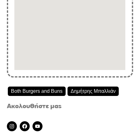
Both Burgers and Buns
Δημήτρης Μπαλλιάν
Ακολουθήστε μας
I
F
Y
n
a
o
s
c
u
t
e
t