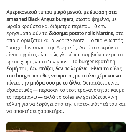
Αμερικανικού τύπου μικρό μενού, με έμφαση στα
smashed Black Angus burgers
, σωστά ψημένα, με
ωραία κρούστα και διάμετρο περίπου 10 cm.
Χρησιμοποιούν τα
διάσημα potato rolls Martins
, στα
οποία ορκίζεται και ο George Motz — ο πιο γνωστός
“burger historian” της Αμερικής. Αυτά τα ψωμάκια
είναι αφράτα, ελαφρώς γλυκά και συμβιώνουν με το
κρέας χωρίς να το “πνίγουν”.
Το burger κρατά τη
δομή του, δεν στάζει, δεν σε λερώνει. Είναι το είδος
του burger που θες να κρατάς με το ένα χέρι και να
πίνεις την μπύρα σου με το άλλο.
Οι πατάτες είναι
εξαιρετικές — πέρασαν το τεστ τραγανότητας και με
το παραπάνω — αλλά το coleslaw χρειάζεται λίγη
τόλμη για να ξεφύγει από την υποτονικότητά του και
να αποκτήσει χαρακτήρα.