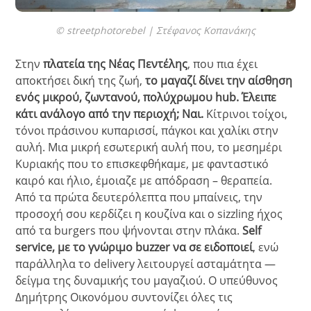
© streetphotorebel | Στέφανος Κοπανάκης
Στην
πλατεία της Νέας Πεντέλης
, που πια έχει
αποκτήσει δική της ζωή,
το μαγαζί δίνει την αίσθηση
ενός μικρού, ζωντανού, πολύχρωμου hub. Έλειπε
κάτι ανάλογο από την περιοχή; Ναι.
Κίτρινοι τοίχοι,
τόνοι πράσινου κυπαρισσί, πάγκοι και χαλίκι στην
αυλή. Μια μικρή εσωτερική αυλή που, το μεσημέρι
Κυριακής που το επισκεφθήκαμε, με φανταστικό
καιρό και ήλιο, έμοιαζε με απόδραση – θεραπεία.
Από τα πρώτα δευτερόλεπτα που μπαίνεις, την
προσοχή σου κερδίζει η κουζίνα και ο sizzling ήχος
από τα burgers που ψήνονται στην πλάκα.
Self
service, με το γνώριμο buzzer να σε ειδοποιεί
, ενώ
παράλληλα το delivery λειτουργεί ασταμάτητα —
δείγμα της δυναμικής του μαγαζιού. Ο υπεύθυνος
Δημήτρης Οικονόμου συντονίζει όλες τις