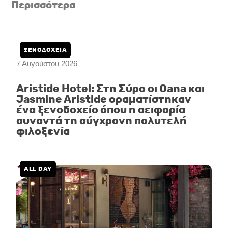
Περισσότερα
a
b
u
g
o
b
r
o
e
a
k
m
ΞΕΝΟΔΟΧΕΙΑ
7 Αυγούστου 2026
Aristide Hotel: Στη Σύρο οι Oana και
Jasmine Aristide οραματίστηκαν
ένα ξενοδοχείο όπου η αειφορία
συναντά τη σύγχρονη πολυτελή
φιλοξενία
ALL DAY