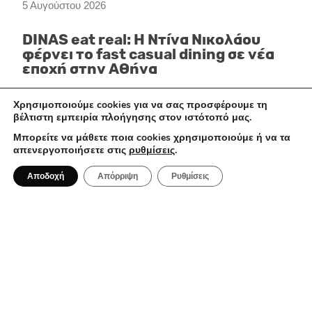
5 Αυγούστου 2026
DINAS eat real: Η Ντίνα Νικολάου
φέρνει το fast casual dining σε νέα
εποχή στην Αθήνα
Χρησιμοποιούμε cookies για να σας προσφέρουμε τη
βέλτιστη εμπειρία πλοήγησης στον ιστότοπό μας.
ΞΕΝΟΔΟΧΕΊΑ
Μπορείτε να μάθετε ποια cookies χρησιμοποιούμε ή να τα
απενεργοποιήσετε στις
ρυθμίσεις
.
Αποδοχή
Απόρριψη
Ρυθμίσεις
5 Αυγούστου 2026