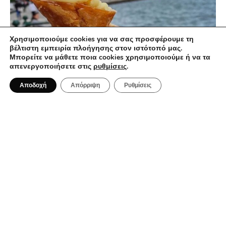
Χρησιμοποιούμε cookies για να σας προσφέρουμε τη
βέλτιστη εμπειρία πλοήγησης στον ιστότοπό μας.
Μπορείτε να μάθετε ποια cookies χρησιμοποιούμε ή να τα
απενεργοποιήσετε στις
ρυθμίσεις
.
3 Αυγούστου 2026
Το street food στη Θεσσαλονίκη:
Αποδοχή
Απόρριψη
Ρυθμίσεις
Τέσσερις γεύσεις που αφηγούνται την
ιστορία της πόλης
ALL DAY