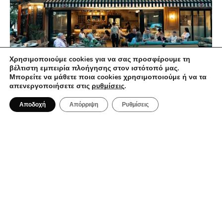
Χρησιμοποιούμε cookies για να σας προσφέρουμε τη
βέλτιστη εμπειρία πλοήγησης στον ιστότοπό μας.
Μπορείτε να μάθετε ποια cookies χρησιμοποιούμε ή να τα
απενεργοποιήσετε στις
ρυθμίσεις
.
1 Αυγούστου 2026
Ma Che Vuoi: Μια casual spritzeria με
Αποδοχή
Απόρριψη
Ρυθμίσεις
ιταλικές επιρροές στο κέντρο της
Αθήνας
BAR RESTAURANT