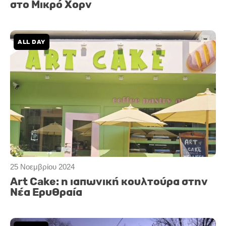
στο Μικρό Χορν
ALL DAY
25 Νοεμβρίου 2024
Art Cake: η ιαπωνική κουλτούρα στην
Nέα Eρυθραία